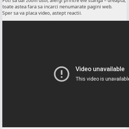
Poti sa dai zoom usor, alergi printre ele stanga – dreapta,
toate astea fara sa incarci nenumarate pagini web.
Sper sa va placa video, astept reactii.