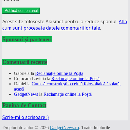
Acest site folosește Akismet pentru a reduce spamul.
Află
cum sunt procesate datele comentariilor tale
.
Sponsori și parteneri
Comentarii recente
Gabriela
la
Reclamaţie online la Poştă
Cojocaru Lavinia
la
Reclamaţie online la Poştă
Daniel
la
Cum să construieşti o celulă fotovoltaică / solară,
acasă
GadgetNews
la
Reclamaţie online la Poştă
Pagina de Contact
Scrie-mi o scrisoare :)
Drepturi de autor © 2026
GadgetNews.ro
. Toate drepturile