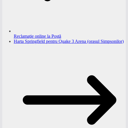
Reclamaţie online la Poştă
Harta Springfield pentru Quake 3 Arena (orasul Simpsonilor)