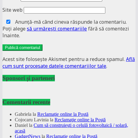
Site web
Anunţă-mă când cineva răspunde la comentariu.
Poţi alege
să urmăreşti comentariile
fără să comentezi
înainte.
Acest site folosește Akismet pentru a reduce spamul.
Află
cum sunt procesate datele comentariilor tale
.
Sponsori și parteneri
Comentarii recente
Gabriela
la
Reclamaţie online la Poştă
Cojocaru Lavinia
la
Reclamaţie online la Poştă
Daniel
la
Cum să construieşti o celulă fotovoltaică / solară,
acasă
GadgetNews
la
Reclamaţie online la Poştă