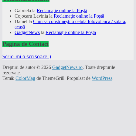
Gabriela
la
Reclamaţie online la Poştă
Cojocaru Lavinia
la
Reclamaţie online la Poştă
Daniel
la
Cum să construieşti o celulă fotovoltaică / solară,
acasă
GadgetNews
la
Reclamaţie online la Poştă
Pagina de Contact
Scrie-mi o scrisoare :)
Drepturi de autor © 2026
GadgetNews.ro
. Toate drepturile
rezervate.
Temă:
ColorMag
de ThemeGrill. Propulsat de
WordPress
.