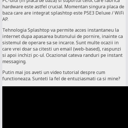
PC-ului (in placa de baza) si suportul celoc care fabrica
hardware este astfel crucial. Momentan singura placa de
baza care are integrat splashtop este P5E3 Deluxe / WiFi
AP.
Tehnologia Splashtop va permite acces instantaneu la
internet dupa apasarea butonului de pornire, inainte ca
sistemul de operare sa se incarce. Sunt multe ocazii in
care vrei doar sa citesti un email (web-based), raspunzi
si apoi inchizi pc-ul. Ocazional cateva randuri pe instant
messaging.
Putin mai jos aveti un video tutorial despre cum
functioneaza. Sunteti la fel de entuziasmati ca si mine?