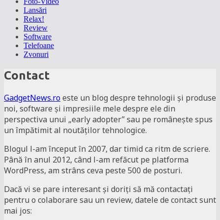
Foto-Video
Lansări
Relax!
Review
Software
Telefoane
Zvonuri
Contact
GadgetNews.ro
este un blog despre tehnologii şi produse
noi, software şi impresiile mele despre ele din
perspectiva unui „early adopter” sau pe româneşte spus
un împătimit al noutăților tehnologice.
Blogul l-am început în 2007, dar timid ca ritm de scriere.
Până în anul 2012, când l-am refăcut pe platforma
WordPress, am strâns ceva peste 500 de posturi.
Dacă vi se pare interesant şi doriți să mă contactați
pentru o colaborare sau un review, datele de contact sunt
mai jos: