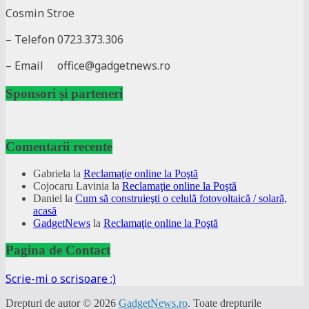
Cosmin Stroe
– Telefon 0723.373.306
– Email office@gadgetnews.ro
Sponsori și parteneri
Comentarii recente
Gabriela
la
Reclamaţie online la Poştă
Cojocaru Lavinia
la
Reclamaţie online la Poştă
Daniel
la
Cum să construieşti o celulă fotovoltaică / solară,
acasă
GadgetNews
la
Reclamaţie online la Poştă
Pagina de Contact
Scrie-mi o scrisoare :)
Drepturi de autor © 2026
GadgetNews.ro
. Toate drepturile