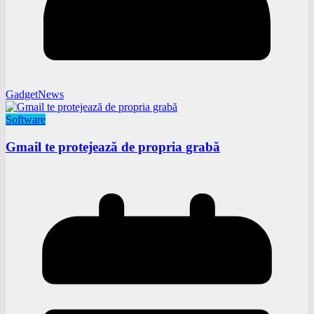
GadgetNews
Software
Gmail te protejează de propria grabă