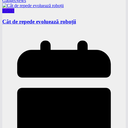
GadgetNews
Relax!
Cât de repede evoluează roboții