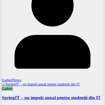
GadgetNews
Gadget
SpringIT – un impuls anual pentru studenții din IT