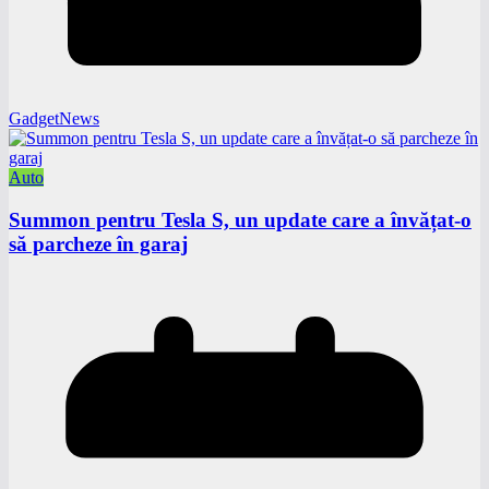
GadgetNews
Auto
Summon pentru Tesla S, un update care a învățat-o
să parcheze în garaj