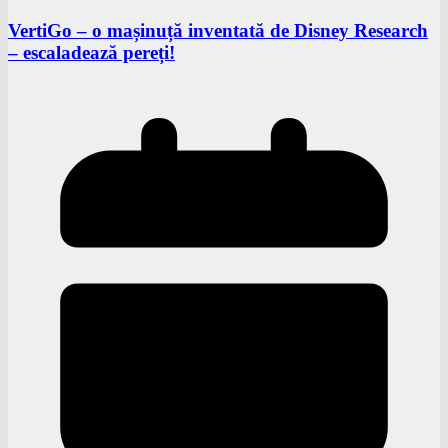
VertiGo – o mașinuță inventată de Disney Research
– escaladează pereți!