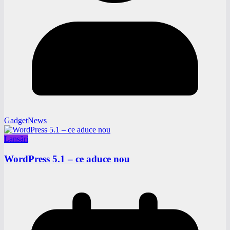
GadgetNews
Lansări
WordPress 5.1 – ce aduce nou