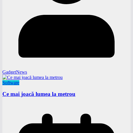
GadgetNews
Software
Ce mai joacă lumea la metrou