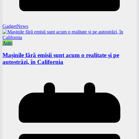
GadgetNews
Auto
Mașinile fără emisii sunt acum o realitate și pe
autostrăzi, în California