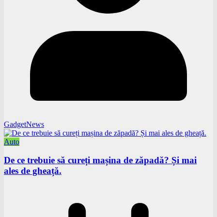
GadgetNews
Auto
De ce trebuie să cureți mașina de zăpadă? Și mai
ales de gheață.