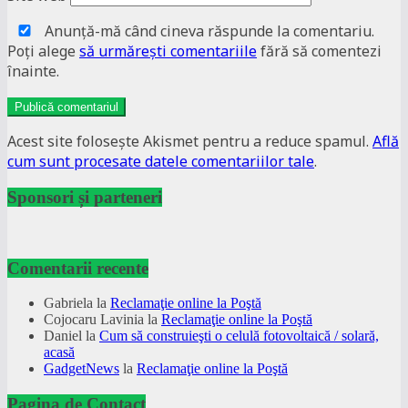
Anunţă-mă când cineva răspunde la comentariu.
Poţi alege
să urmăreşti comentariile
fără să comentezi
înainte.
Acest site folosește Akismet pentru a reduce spamul.
Află
cum sunt procesate datele comentariilor tale
.
Sponsori și parteneri
Comentarii recente
Gabriela
la
Reclamaţie online la Poştă
Cojocaru Lavinia
la
Reclamaţie online la Poştă
Daniel
la
Cum să construieşti o celulă fotovoltaică / solară,
acasă
GadgetNews
la
Reclamaţie online la Poştă
Pagina de Contact