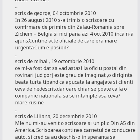
…
scris de george, 04 octombrie 2010
In 26 august 2010 s-a trimis o scrisoare cu
confirmare de primire din Zalau-Romania spre
Zichem – Belgia si nici pana azi 4 oct 2010 inca n-a
ajuns.Contine acte oficiale de care era mare
urgenta.Cum e posibil?
…
scris de mihai , 19 octombrie 2010
ce mi-a fost dat sa vad astazi la oficiu postal din
rovinari jud gorj este greu de imaginat ,o diriginta
beata turta tipand ca apucata la angajate si clienti
ceva de nedescris.dar oare chiar se poate ca la o
companie nationala sa se intample asa ceva?
mare rusine
…
scris de Liliana, 20 decembrie 2010
Mie nu mi-au venit o scrisoare si un plic Din A5 din
America. Scrisoarea continea carnetul de conducere
auto, si cred ca au deschis-o in speranta sa