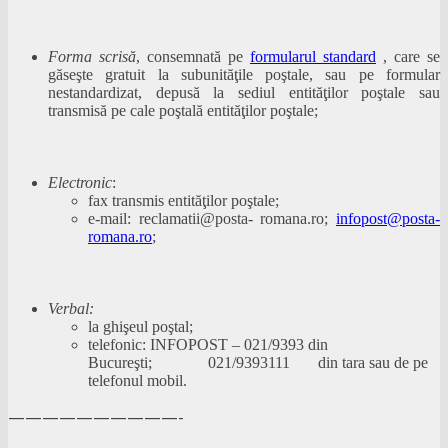
Forma scrisă
, consemnată pe
formularul standard
, care se
găseşte gratuit la subunităţile poştale, sau pe formular
nestandardizat, depusă la sediul entităţilor poştale sau
transmisă pe cale poştală entităţilor poştale;
Electronic
:
fax transmis entităţilor poştale;
e-mail: reclamatii@posta- romana.ro;
infopost@posta-
romana.ro
;
Verbal:
la ghişeul poştal;
telefonic: INFOPOST – 021/9393 din
Bucureşti; 021/9393111 din tara sau de pe
telefonul mobil.
——————————-