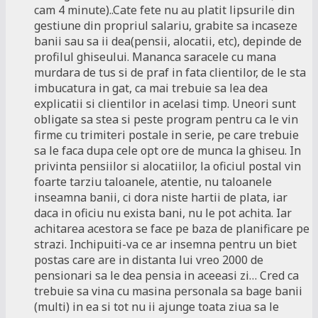
cam 4 minute)..Cate fete nu au platit lipsurile din
gestiune din propriul salariu, grabite sa incaseze
banii sau sa ii dea(pensii, alocatii, etc), depinde de
profilul ghiseului. Mananca saracele cu mana
murdara de tus si de praf in fata clientilor, de le sta
imbucatura in gat, ca mai trebuie sa lea dea
explicatii si clientilor in acelasi timp. Uneori sunt
obligate sa stea si peste program pentru ca le vin
firme cu trimiteri postale in serie, pe care trebuie
sa le faca dupa cele opt ore de munca la ghiseu. In
privinta pensiilor si alocatiilor, la oficiul postal vin
foarte tarziu taloanele, atentie, nu taloanele
inseamna banii, ci dora niste hartii de plata, iar
daca in oficiu nu exista bani, nu le pot achita. Iar
achitarea acestora se face pe baza de planificare pe
strazi. Inchipuiti-va ce ar insemna pentru un biet
postas care are in distanta lui vreo 2000 de
pensionari sa le dea pensia in aceeasi zi… Cred ca
trebuie sa vina cu masina personala sa bage banii
(multi) in ea si tot nu ii ajunge toata ziua sa le