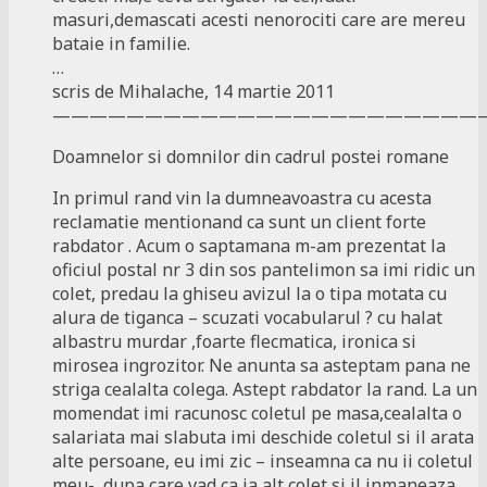
masuri,demascati acesti nenorociti care are mereu
bataie in familie.
…
scris de Mihalache, 14 martie 2011
———————————————————————
Doamnelor si domnilor din cadrul postei romane
In primul rand vin la dumneavoastra cu acesta
reclamatie mentionand ca sunt un client forte
rabdator . Acum o saptamana m-am prezentat la
oficiul postal nr 3 din sos pantelimon sa imi ridic un
colet, predau la ghiseu avizul la o tipa motata cu
alura de tiganca – scuzati vocabularul ? cu halat
albastru murdar ,foarte flecmatica, ironica si
mirosea ingrozitor. Ne anunta sa asteptam pana ne
striga cealalta colega. Astept rabdator la rand. La un
momendat imi racunosc coletul pe masa,cealalta o
salariata mai slabuta imi deschide coletul si il arata
alte persoane, eu imi zic – inseamna ca nu ii coletul
meu-, dupa care vad ca ia alt colet si il inmaneaza