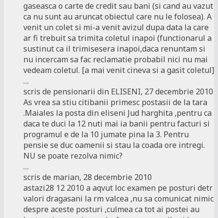
gaseasca o carte de credit sau bani (si cand au vazut
ca nu sunt au aruncat obiectul care nu le folosea). A
venit un colet si mi-a venit avizul dupa data la care
ar fi trebuit sa trimita coletul inapoi (functionarul a
sustinut ca il trimisesera inapoi,daca renuntam si
nu incercam sa fac reclamatie probabil nici nu mai
vedeam coletul. [a mai venit cineva si a gasit coletul]
…
scris de pensionarii din ELISENI, 27 decembrie 2010
As vrea sa stiu citibanii primesc postasii de la tara
.Maiales la posta din eliseni Jud harghita ,pentru ca
daca te duci la 12 nuti mai ia banii pentru facturi si
programul e de la 10 jumate pina la 3. Pentru
pensie se duc oamenii si stau la coada ore intregi.
NU se poate rezolva nimic?
…
scris de marian, 28 decembrie 2010
astazi28 12 2010 a aqvut loc examen pe posturi detr
valori dragasani la rm valcea ,nu sa comunicat nimic
despre aceste posturi ,culmea ca tot ai postei au