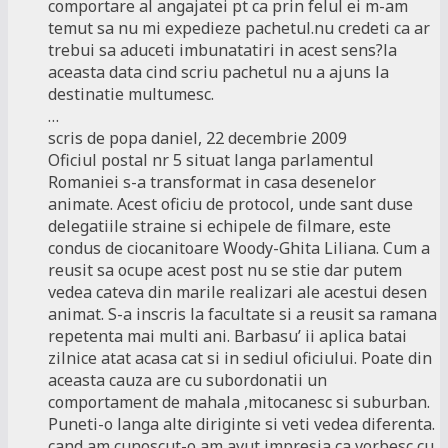
comportare al angajatei pt ca prin felul ei m-am
temut sa nu mi expedieze pachetul.nu credeti ca ar
trebui sa aduceti imbunatatiri in acest sens?la
aceasta data cind scriu pachetul nu a ajuns la
destinatie multumesc.
…
scris de popa daniel, 22 decembrie 2009
Oficiul postal nr 5 situat langa parlamentul
Romaniei s-a transformat in casa desenelor
animate. Acest oficiu de protocol, unde sant duse
delegatiile straine si echipele de filmare, este
condus de ciocanitoare Woody-Ghita Liliana. Cum a
reusit sa ocupe acest post nu se stie dar putem
vedea cateva din marile realizari ale acestui desen
animat. S-a inscris la facultate si a reusit sa ramana
repetenta mai multi ani. Barbasu’ ii aplica batai
zilnice atat acasa cat si in sediul oficiului. Poate din
aceasta cauza are cu subordonatii un
comportament de mahala ,mitocanesc si suburban.
Puneti-o langa alte diriginte si veti vedea diferenta.
cand am cunoscut-o am avut impresia ca vorbesc cu