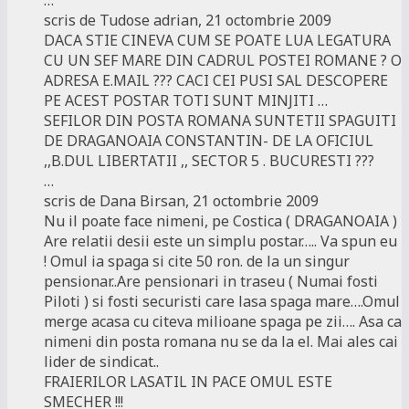
…
scris de Tudose adrian, 21 octombrie 2009
DACA STIE CINEVA CUM SE POATE LUA LEGATURA
CU UN SEF MARE DIN CADRUL POSTEI ROMANE ? O
ADRESA E.MAIL ??? CACI CEI PUSI SAL DESCOPERE
PE ACEST POSTAR TOTI SUNT MINJITI …
SEFILOR DIN POSTA ROMANA SUNTETII SPAGUITI
DE DRAGANOAIA CONSTANTIN- DE LA OFICIUL
,,B.DUL LIBERTATII ,, SECTOR 5 . BUCURESTI ???
…
scris de Dana Birsan, 21 octombrie 2009
Nu il poate face nimeni, pe Costica ( DRAGANOAIA )
Are relatii desii este un simplu postar….. Va spun eu
! Omul ia spaga si cite 50 ron. de la un singur
pensionar..Are pensionari in traseu ( Numai fosti
Piloti ) si fosti securisti care lasa spaga mare….Omul
merge acasa cu citeva milioane spaga pe zii…. Asa ca
nimeni din posta romana nu se da la el. Mai ales cai
lider de sindicat..
FRAIERILOR LASATIL IN PACE OMUL ESTE
SMECHER !!!