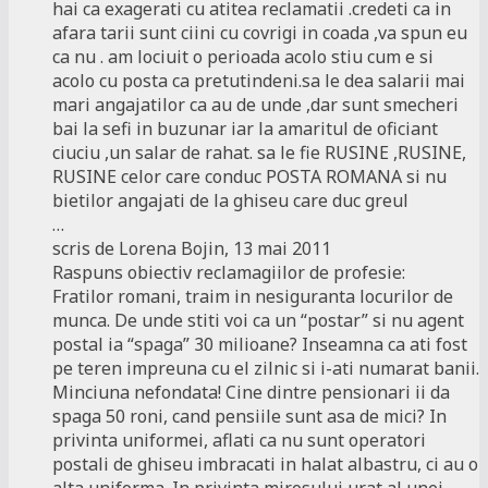
hai ca exagerati cu atitea reclamatii .credeti ca in
afara tarii sunt ciini cu covrigi in coada ,va spun eu
ca nu . am lociuit o perioada acolo stiu cum e si
acolo cu posta ca pretutindeni.sa le dea salarii mai
mari angajatilor ca au de unde ,dar sunt smecheri
bai la sefi in buzunar iar la amaritul de oficiant
ciuciu ,un salar de rahat. sa le fie RUSINE ,RUSINE,
RUSINE celor care conduc POSTA ROMANA si nu
bietilor angajati de la ghiseu care duc greul
…
scris de Lorena Bojin, 13 mai 2011
Raspuns obiectiv reclamagiilor de profesie:
Fratilor romani, traim in nesiguranta locurilor de
munca. De unde stiti voi ca un “postar” si nu agent
postal ia “spaga” 30 milioane? Inseamna ca ati fost
pe teren impreuna cu el zilnic si i-ati numarat banii.
Minciuna nefondata! Cine dintre pensionari ii da
spaga 50 roni, cand pensiile sunt asa de mici? In
privinta uniformei, aflati ca nu sunt operatori
postali de ghiseu imbracati in halat albastru, ci au o