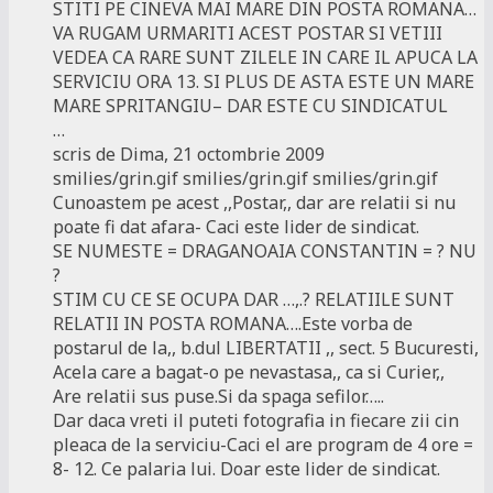
STITI PE CINEVA MAI MARE DIN POSTA ROMANA…
VA RUGAM URMARITI ACEST POSTAR SI VETIII
VEDEA CA RARE SUNT ZILELE IN CARE IL APUCA LA
SERVICIU ORA 13. SI PLUS DE ASTA ESTE UN MARE
MARE SPRITANGIU– DAR ESTE CU SINDICATUL
…
scris de Dima, 21 octombrie 2009
smilies/grin.gif smilies/grin.gif smilies/grin.gif
Cunoastem pe acest ,,Postar,, dar are relatii si nu
poate fi dat afara- Caci este lider de sindicat.
SE NUMESTE = DRAGANOAIA CONSTANTIN = ? NU
?
STIM CU CE SE OCUPA DAR …,.? RELATIILE SUNT
RELATII IN POSTA ROMANA….Este vorba de
postarul de la,, b.dul LIBERTATII ,, sect. 5 Bucuresti,
Acela care a bagat-o pe nevastasa,, ca si Curier,,
Are relatii sus puse.Si da spaga sefilor…..
Dar daca vreti il puteti fotografia in fiecare zii cin
pleaca de la serviciu-Caci el are program de 4 ore =
8- 12. Ce palaria lui. Doar este lider de sindicat.