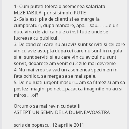
1- Cum puteti tolera o asemenea salariata
MIZERABILA, pur si simplu PUTE
2- Sala esti plia de clienti si ea merge la
cumparaturi, dupa mancare, apa…. sau………. e un
dute vino de zici ca nu e o institutie unde se
lucreaza cu publicul …
3. De cand cei care nu au aviz sunt serviti si cei care
vin cu aviz astepta dupa cei care nu sunt in regula
si ei sunt serviti si eu care vin cu avizul nu sunt
servit, deoarece am venit cu 2 zile mai devreme
4. Nu mai vreu sa vad un asemenea specimen in
fata ochilor,, sa merga sa se mai spele.
5. De nu luati urgent masuri… am sa filmez si am sa
postez imagini pe net …pacat ca imaginile nu au si
miros …..off
Orcum o sa mai revin cu detalii
ASTEPT UN SEMN DE LA DUMNEAVOASTRA
…
scris de popescu, 12 aprilie 2011