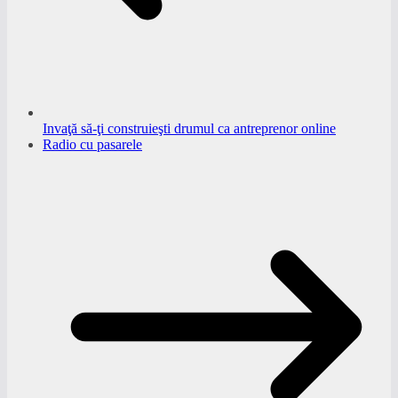
Invaţă să-ţi construieşti drumul ca antreprenor online
Radio cu pasarele