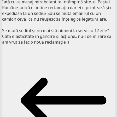
Iată cu ce mesaj mirobolant te intâmpină site-ul Poştei
Române; adică e online reclamaţia dar ei o printează şi o
expediază la un sediu? Sau se mută email-ul cu un
camion ceva.. că nu reuşesc să înţeleg ce legatură are.
Se mută sediul şi nu mai stă nimeni la serviciu 17 zile?
Câtă elasticitate în gândire şi acţiune.. nu-i de mirare că
am vrut sa fac o nouă reclamaţie :)