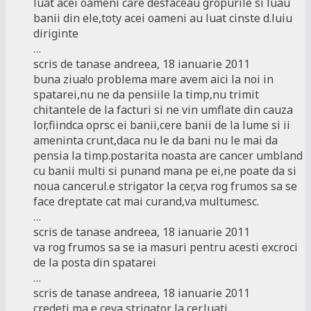
luat acei oameni care desfaceau gropurile si luau
banii din ele,toty acei oameni au luat cinste d.luiu
diriginte
…
scris de tanase andreea, 18 ianuarie 2011
buna ziua!o problema mare avem aici la noi in
spatarei,nu ne da pensiile la timp,nu trimit
chitantele de la facturi si ne vin umflate din cauza
lor,fiindca oprsc ei banii,cere banii de la lume si ii
ameninta crunt,daca nu le da bani nu le mai da
pensia la timp.postarita noasta are cancer umbland
cu banii multi si punand mana pe ei,ne poate da si
noua cancerul.e strigator la cer,va rog frumos sa se
face dreptate cat mai curand,va multumesc.
…
scris de tanase andreea, 18 ianuarie 2011
va rog frumos sa se ia masuri pentru acesti excroci
de la posta din spatarei
…
scris de tanase andreea, 18 ianuarie 2011
credeti ma,e ceva strigator la cer,luati