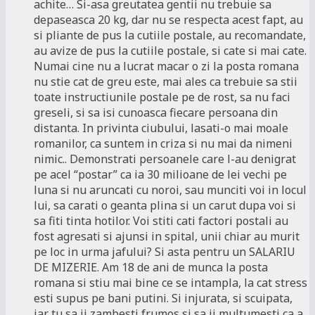
achite… Si-asa greutatea gentii nu trebuie sa
depaseasca 20 kg, dar nu se respecta acest fapt, au
si pliante de pus la cutiile postale, au recomandate,
au avize de pus la cutiile postale, si cate si mai cate.
Numai cine nu a lucrat macar o zi la posta romana
nu stie cat de greu este, mai ales ca trebuie sa stii
toate instructiunile postale pe de rost, sa nu faci
greseli, si sa isi cunoasca fiecare persoana din
distanta. In privinta ciubului, lasati-o mai moale
romanilor, ca suntem in criza si nu mai da nimeni
nimic.. Demonstrati persoanele care l-au denigrat
pe acel “postar” ca ia 30 milioane de lei vechi pe
luna si nu aruncati cu noroi, sau munciti voi in locul
lui, sa carati o geanta plina si un carut dupa voi si
sa fiti tinta hotilor. Voi stiti cati factori postali au
fost agresati si ajunsi in spital, unii chiar au murit
pe loc in urma jafului? Si asta pentru un SALARIU
DE MIZERIE. Am 18 de ani de munca la posta
romana si stiu mai bine ce se intampla, la cat stress
esti supus pe bani putini. Si injurata, si scuipata,
iar tu sa ii zambesti frumos si sa ii multumesti ca a