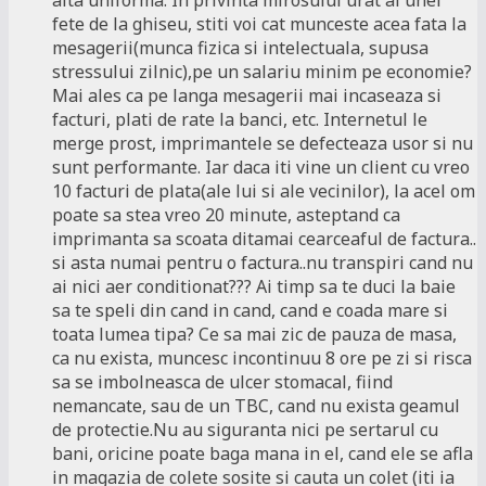
alta uniforma. In privinta mirosului urat al unei
fete de la ghiseu, stiti voi cat munceste acea fata la
mesagerii(munca fizica si intelectuala, supusa
stressului zilnic),pe un salariu minim pe economie?
Mai ales ca pe langa mesagerii mai incaseaza si
facturi, plati de rate la banci, etc. Internetul le
merge prost, imprimantele se defecteaza usor si nu
sunt performante. Iar daca iti vine un client cu vreo
10 facturi de plata(ale lui si ale vecinilor), la acel om
poate sa stea vreo 20 minute, asteptand ca
imprimanta sa scoata ditamai cearceaful de factura..
si asta numai pentru o factura..nu transpiri cand nu
ai nici aer conditionat??? Ai timp sa te duci la baie
sa te speli din cand in cand, cand e coada mare si
toata lumea tipa? Ce sa mai zic de pauza de masa,
ca nu exista, muncesc incontinuu 8 ore pe zi si risca
sa se imbolneasca de ulcer stomacal, fiind
nemancate, sau de un TBC, cand nu exista geamul
de protectie.Nu au siguranta nici pe sertarul cu
bani, oricine poate baga mana in el, cand ele se afla
in magazia de colete sosite si cauta un colet (iti ia