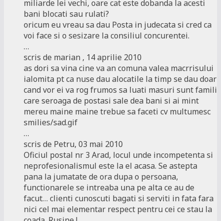
miliarde lei vechi, oare cat este dobanda la acesti
bani blocati sau rulati?
oricum eu vreau sa dau Posta in judecata si cred ca
voi face si o sesizare la consiliul concurentei.
…
scris de marian , 14 aprilie 2010
as dori sa vina cine va an comuna valea macrrisului
ialomita pt ca nuse dau alocatile la timp se dau doar
cand vor ei va rog frumos sa luati masuri sunt famili
care seroaga de postasi sale dea bani si ai mint
mereu maine maine trebue sa faceti cv multumesc
smilies/sad.gif
…
scris de Petru, 03 mai 2010
Oficiul postal nr 3 Arad, locul unde incompetenta si
neprofesionalismul este la el acasa. Se astepta
pana la jumatate de ora dupa o persoana,
functionarele se intreaba una pe alta ce au de
facut… clienti cunoscuti bagati si serviti in fata fara
nici cel mai elementar respect pentru cei ce stau la
coada. Rusine !