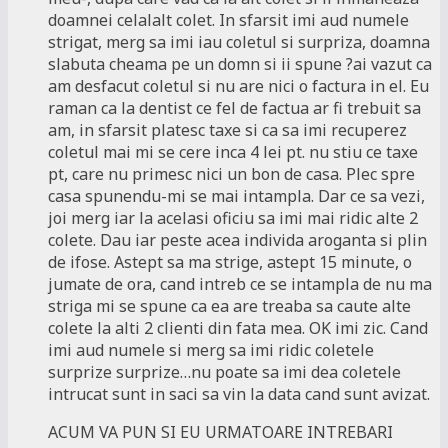
doamnei celalalt colet. In sfarsit imi aud numele
strigat, merg sa imi iau coletul si surpriza, doamna
slabuta cheama pe un domn si ii spune ?ai vazut ca
am desfacut coletul si nu are nici o factura in el. Eu
raman ca la dentist ce fel de factua ar fi trebuit sa
am, in sfarsit platesc taxe si ca sa imi recuperez
coletul mai mi se cere inca 4 lei pt. nu stiu ce taxe
pt, care nu primesc nici un bon de casa. Plec spre
casa spunendu-mi se mai intampla. Dar ce sa vezi,
joi merg iar la acelasi oficiu sa imi mai ridic alte 2
colete. Dau iar peste acea individa aroganta si plin
de ifose. Astept sa ma strige, astept 15 minute, o
jumate de ora, cand intreb ce se intampla de nu ma
striga mi se spune ca ea are treaba sa caute alte
colete la alti 2 clienti din fata mea. OK imi zic. Cand
imi aud numele si merg sa imi ridic coletele
surprize surprize…nu poate sa imi dea coletele
intrucat sunt in saci sa vin la data cand sunt avizat.
ACUM VA PUN SI EU URMATOARE INTREBARI