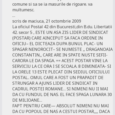
comune si sa se ia masurile de rigoare. va
multumesc.
…
scris de maciuca, 21 octombrie 2009
La oficiul Postal 42 din Bucuresti,din B.du. Libertatii
42. secor 5 , ESTE UN ASA ZIS LIDER DE SINDICAT
(POSTAR) CARE AINCEPUT SA FACA ORDINE IN
OFICIU– EL DICTEAZA DUPA BUNUL PLAC- UN
SPAGAR NENOROCIT– SE NUMESTE ,, DRAGANOAIA
CONSTANTIN,, CARE ARE IN SPATE NUSTE SEFII-
CARORA LE DA SPAGA. == ACEST POSTAR VINE LA
SERVICIU LA CE ORA I SE SCOALA. 8 DIMINEATA- SI
LA ORELE 13 ESTE PLECAT DIN SEDIUL OFICIULUI
POSTAL.. OMUL CARE A FOST UN PRAPADIT DE
STRUNGAR A AJUNS LIDER DE SINDICAT IN
CADRUL POSTEI ROMANE… SI NIMENI NU II MAI
DA CU FUNDUL DE NAS. EL FACE SPAGA LUNARA 30
DE MILIOANE…
FAPT PENTRU CARE— ABSOLUT NIMENI NU MAI
DA CU POPOUL DE NAS A CESTUI POSTAR,,,, DACA