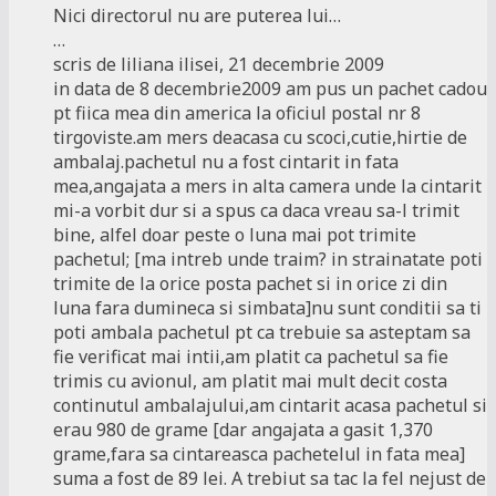
Nici directorul nu are puterea lui…
…
scris de liliana ilisei, 21 decembrie 2009
in data de 8 decembrie2009 am pus un pachet cadou
pt fiica mea din america la oficiul postal nr 8
tirgoviste.am mers deacasa cu scoci,cutie,hirtie de
ambalaj.pachetul nu a fost cintarit in fata
mea,angajata a mers in alta camera unde la cintarit
mi-a vorbit dur si a spus ca daca vreau sa-l trimit
bine, alfel doar peste o luna mai pot trimite
pachetul; [ma intreb unde traim? in strainatate poti
trimite de la orice posta pachet si in orice zi din
luna fara dumineca si simbata]nu sunt conditii sa ti
poti ambala pachetul pt ca trebuie sa asteptam sa
fie verificat mai intii,am platit ca pachetul sa fie
trimis cu avionul, am platit mai mult decit costa
continutul ambalajului,am cintarit acasa pachetul si
erau 980 de grame [dar angajata a gasit 1,370
grame,fara sa cintareasca pachetelul in fata mea]
suma a fost de 89 lei. A trebiut sa tac la fel nejust de