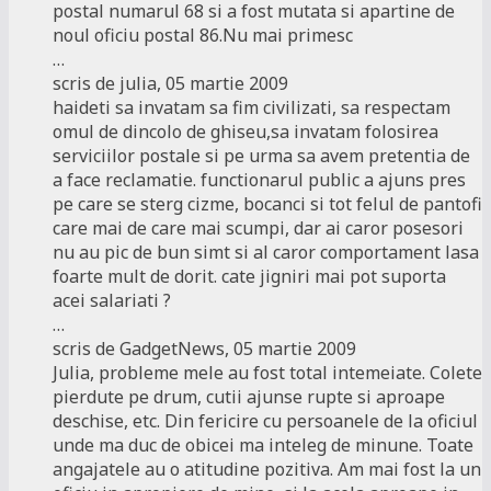
postal numarul 68 si a fost mutata si apartine de
noul oficiu postal 86.Nu mai primesc
…
scris de julia, 05 martie 2009
haideti sa invatam sa fim civilizati, sa respectam
omul de dincolo de ghiseu,sa invatam folosirea
serviciilor postale si pe urma sa avem pretentia de
a face reclamatie. functionarul public a ajuns pres
pe care se sterg cizme, bocanci si tot felul de pantofi
care mai de care mai scumpi, dar ai caror posesori
nu au pic de bun simt si al caror comportament lasa
foarte mult de dorit. cate jigniri mai pot suporta
acei salariati ?
…
scris de GadgetNews, 05 martie 2009
Julia, probleme mele au fost total intemeiate. Colete
pierdute pe drum, cutii ajunse rupte si aproape
deschise, etc. Din fericire cu persoanele de la oficiul
unde ma duc de obicei ma inteleg de minune. Toate
angajatele au o atitudine pozitiva. Am mai fost la un