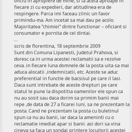
oficiu in apropiere de mine, si la acela aproape in
fiecare zi cu expedieri, dar atitudinea era de
respingere. Parca imi faceau zilnic un favor
primindu-ma. Am incetat sa mai dau pe acolo.
Majoritatea “chimiei” dintre functionar – oficiant si
consumator e pornita de cel dintai.
…
scris de florentina, 18 septembrie 2009
Sunt din Comuna Lipanesti, Judetul Prahova, si
doresc ca in urma acestei reclamatii sa e rezolve
ceva. in fiecare luna domnele de la posta uita sa mai
aduca alocatii ,indemnizatii, etc. Aceste se aduc
preferential in functie de bacsisul pe care il lasi.
Daca sunt intrebate de aceste drepturi pe care
statul le pune la dispotitia oamenilor ele spun ca
nu au sosit sau daca dorim sa primim banii mai
repe ,de data de 27 a ficarei luni, sa ne prezentam la
posta. Cand ne prezentam la posta cu buletinul
spun ca nu au banii, iar daca la ameninti cu o
reclamatie imediat apar si banii. asi dori sa vina
cineva sa faca un sondaj printere locuitorii acestei