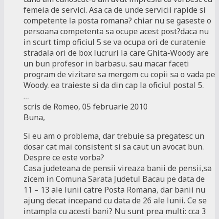
femeia de servici. Asa ca de unde servicii rapide si
competente la posta romana? chiar nu se gaseste o
persoana competenta sa ocupe acest post?daca nu
in scurt timp oficiul 5 se va ocupa ori de curatenie
stradala ori de box lucruri la care Ghita-Woody are
un bun profesor in barbasu. sau macar faceti
program de vizitare sa mergem cu copii sa o vada pe
Woody. ea traieste si da din cap la oficiul postal 5.
…
scris de Romeo, 05 februarie 2010
Buna,
Si eu am o problema, dar trebuie sa pregatesc un
dosar cat mai consistent si sa caut un avocat bun.
Despre ce este vorba?
Casa judeteana de pensii vireaza banii de pensii,sa
zicem in Comuna Sarata Judetul Bacau pe data de
11 – 13 ale lunii catre Posta Romana, dar banii nu
ajung decat incepand cu data de 26 ale lunii. Ce se
intampla cu acesti bani? Nu sunt prea multi: cca 3