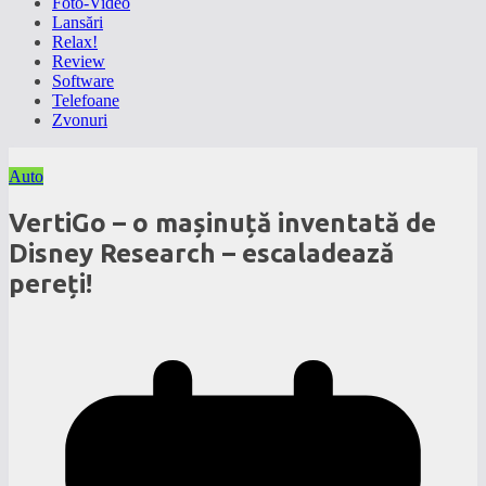
Foto-Video
Lansări
Relax!
Review
Software
Telefoane
Zvonuri
Auto
VertiGo – o mașinuță inventată de
Disney Research – escaladează
pereți!