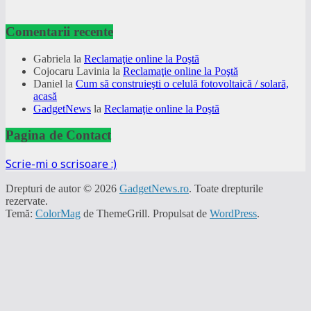
Comentarii recente
Gabriela
la
Reclamaţie online la Poştă
Cojocaru Lavinia
la
Reclamaţie online la Poştă
Daniel
la
Cum să construieşti o celulă fotovoltaică / solară,
acasă
GadgetNews
la
Reclamaţie online la Poştă
Pagina de Contact
Scrie-mi o scrisoare :)
Drepturi de autor © 2026
GadgetNews.ro
. Toate drepturile
rezervate.
Temă:
ColorMag
de ThemeGrill. Propulsat de
WordPress
.