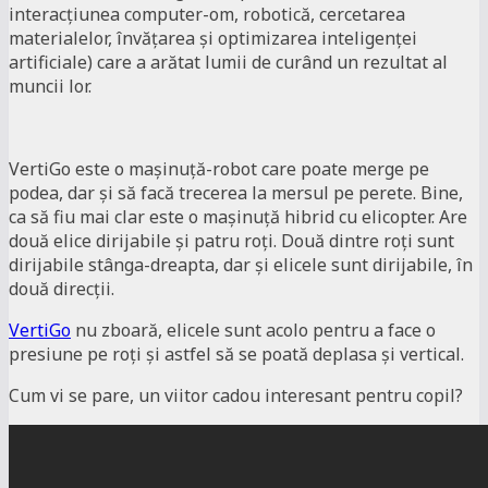
interacțiunea computer-om, robotică, cercetarea
materialelor, învățarea și optimizarea inteligenței
artificiale) care a arătat lumii de curând un rezultat al
muncii lor.
VertiGo este o mașinuță-robot care poate merge pe
podea, dar și să facă trecerea la mersul pe perete. Bine,
ca să fiu mai clar este o mașinuță hibrid cu elicopter. Are
două elice dirijabile și patru roți. Două dintre roți sunt
dirijabile stânga-dreapta, dar și elicele sunt dirijabile, în
două direcții.
VertiGo
nu zboară, elicele sunt acolo pentru a face o
presiune pe roți și astfel să se poată deplasa și vertical.
Cum vi se pare, un viitor cadou interesant pentru copil?