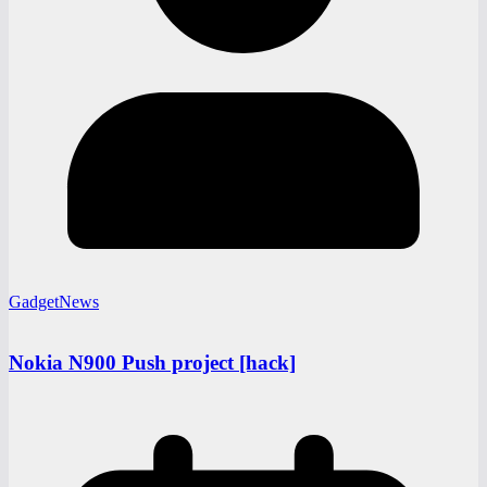
GadgetNews
Nokia N900 Push project [hack]