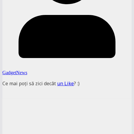
GadgetNews
Ce mai poți să zici decât
un Like
? :)