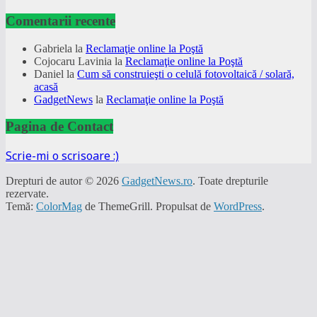
Comentarii recente
Gabriela
la
Reclamaţie online la Poştă
Cojocaru Lavinia
la
Reclamaţie online la Poştă
Daniel
la
Cum să construieşti o celulă fotovoltaică / solară,
acasă
GadgetNews
la
Reclamaţie online la Poştă
Pagina de Contact
Scrie-mi o scrisoare :)
Drepturi de autor © 2026
GadgetNews.ro
. Toate drepturile
rezervate.
Temă:
ColorMag
de ThemeGrill. Propulsat de
WordPress
.